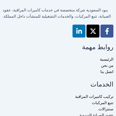
بنود السعودية شركة متخصصة في خدمات كاميرات المراقبة، عقود
الصيانة، تتبع المركبات، والخدمات التشغيلية للمنشآت داخل المملكة.
L
X
F
i
-
a
n
t
c
e
w
روابط مهمة
k
e
i
b
d
t
o
الرئيسية
i
t
o
من نحن
n
e
k
اتصل بنا
-
r
-
الخدمات
i
f
n
تركيب كاميرات المراقبة
تتبع المركبات
سنترالات
عقود الصيانة السنوية