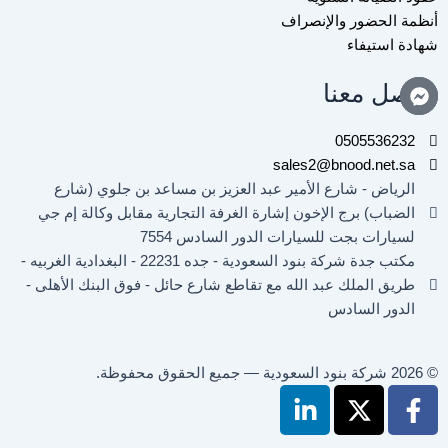
أنظمة الحضور والإنصراف
شهادة استيفاء
تواصل معنا
0505536232
sales2@bnood.net.sa
الرياض - شارع الأمير عبد العزيز بن مساعد بن جلوي (شارع
الضباب) برج الإخون إشارة الغرفة التجارية مقابل وكالة إم جي
لسيارات بجت للسيارات الدور السادس 7554
مكتب جدة شركة بنود السعودية - جده 22231 - البغدادية الغربيه -
طريق الملك عبد الله مع تقاطع شارع حائل - فوق البنك الأهلى -
الدور السادس
© 2026 شركة بنود السعودية — جميع الحقوق محفوظة.
L
X
F
i
-
a
n
t
c