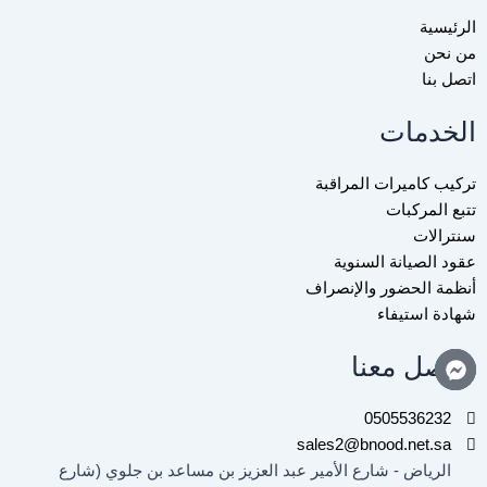
e
i
b
d
t
o
الرئيسية
i
t
o
من نحن
n
e
k
اتصل بنا
-
r
-
الخدمات
i
f
n
تركيب كاميرات المراقبة
تتبع المركبات
سنترالات
عقود الصيانة السنوية
أنظمة الحضور والإنصراف
شهادة استيفاء
تواصل معنا
0505536232
sales2@bnood.net.sa
الرياض - شارع الأمير عبد العزيز بن مساعد بن جلوي (شارع