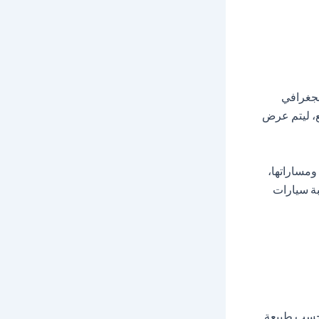
عية GPS لتحديد الموقع الجغرافي
بع، ليتم عرض
ومساراتها،
بة سيارات
 حسب طبيعة