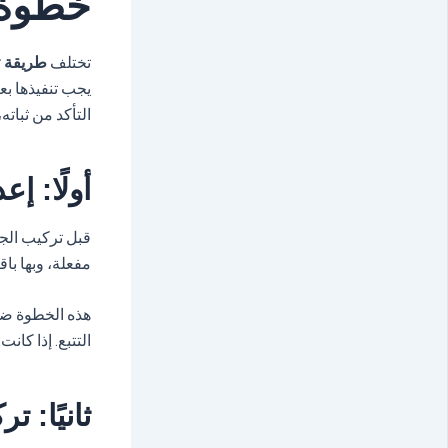
خطوة 
تختلف
طريقة ت
يجب تنفيذها بع
التأكد من ثباته
أولًا: إعد
مفعلة، وبها باقة بيانا
هذه الخطوة ضرو
التتبع. إذا كا
ثانيًا: 