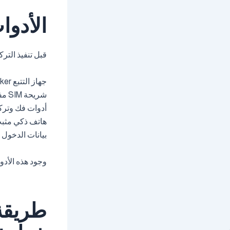
الأدوا
قبل تنفيذ التر
جهاز التتبع GPS Tracker.
شريحة SIM مفعلة وبها باقة بيانات.
أدوات فك وترك
هاتف ذكي مثبت 
بيانات الدخول ا
وجود هذه الأدو
طريقة 